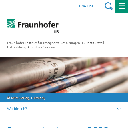
ENGLISH
Fraunhofer-Institut für Integrierte Schaltungen IIS, Institutsteil
Entwicklung Adaptiver Systeme
© MEV-Verlag, Germany
Wo bin ich?
Der Institutsteil EAS
Medien & Presse