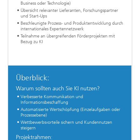
Business oder Technologie)
Übersicht relevanter Lieferanten, Forschungspartner
und Start-Ups​
Beschleunigte Prozess- und Produktentwicklung durch
internationales Expertennetzwerk​
Teilnahme an übergreifenden Förderprojekten mit
Bezug zu KI
Überblick:
Warum sollten auch Sie KI nutzen?
Verbesserte Kommunikation und
Informationsbeschaffung​
Automatisierte Wertschöpfung​ (Einzelaufgaben oder
Prozessebene)​
Wettbewerbsvorteile sichern und Kundennutzen
steigern
Projektrahmen: