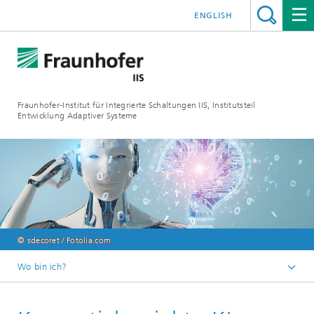
ENGLISH
Fraunhofer-Institut für Integrierte Schaltungen IIS, Institutsteil
Entwicklung Adaptiver Systeme
© sdecoret / Fotolia.com
Wo bin ich?
Der Institutsteil EAS
Innovationsthemen