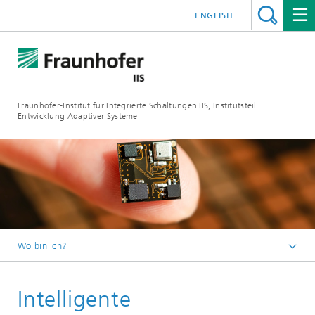
ENGLISH
Fraunhofer-Institut für Integrierte Schaltungen IIS, Institutsteil
Entwicklung Adaptiver Systeme
Wo bin ich?
Der Institutsteil EAS
Intelligente
Innovationsthemen