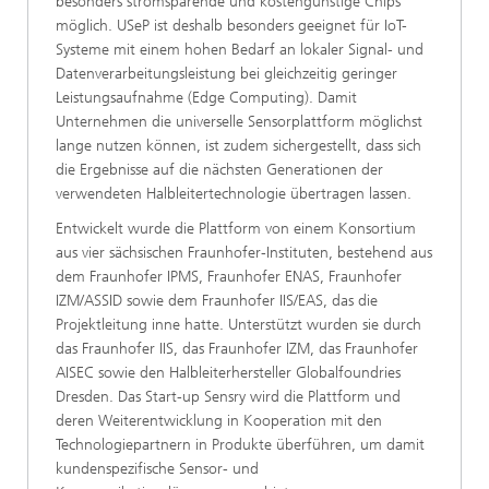
besonders stromsparende und kostengünstige Chips
möglich. USeP ist deshalb besonders geeignet für IoT-
Systeme mit einem hohen Bedarf an lokaler Signal- und
Datenverarbeitungsleistung bei gleichzeitig geringer
Leistungsaufnahme (Edge Computing). Damit
Unternehmen die universelle Sensorplattform möglichst
lange nutzen können, ist zudem sichergestellt, dass sich
die Ergebnisse auf die nächsten Generationen der
verwendeten Halbleitertechnologie übertragen lassen.
Entwickelt wurde die Plattform von einem Konsortium
aus vier sächsischen Fraunhofer-Instituten, bestehend aus
dem Fraunhofer IPMS, Fraunhofer ENAS, Fraunhofer
IZM/ASSID sowie dem Fraunhofer IIS/EAS, das die
Projektleitung inne hatte. Unterstützt wurden sie durch
das Fraunhofer IIS, das Fraunhofer IZM, das Fraunhofer
AISEC sowie den Halbleiterhersteller Globalfoundries
Dresden. Das Start-up Sensry wird die Plattform und
deren Weiterentwicklung in Kooperation mit den
Technologiepartnern in Produkte überführen, um damit
kundenspezifische Sensor- und