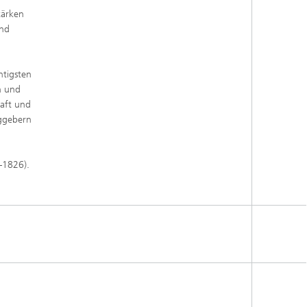
tärken
und
htigsten
n und
haft und
aggebern
–1826).