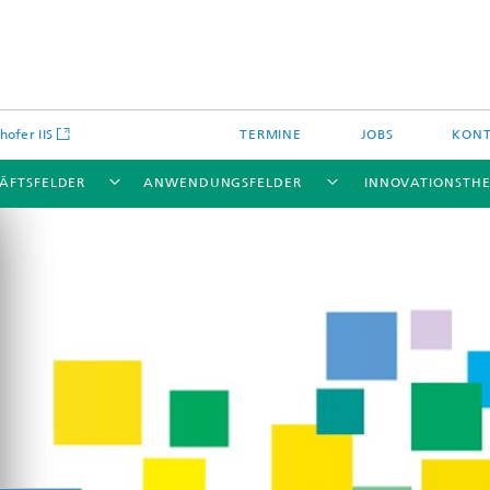
hofer IIS
TERMINE
JOBS
KONT
ÄFTSFELDER
ANWENDUNGSFELDER
INNOVATIONSTH