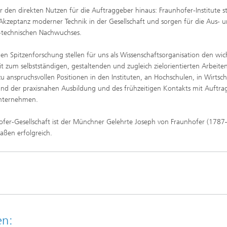
den direkten Nutzen für die Auftraggeber hinaus: Fraunhofer-Institute s
 Akzeptanz moderner Technik in der Gesellschaft und sorgen für die Aus- 
h-technischen Nachwuchses.
n Spitzenforschung stellen für uns als Wissenschaftsorganisation den wic
it zum selbstständigen, gestaltenden und zugleich zielorientierten Arbeite
u anspruchsvollen Positionen in den Instituten, an Hochschulen, in Wirtsc
rund der praxisnahen Ausbildung und des frühzeitigen Kontakts mit Auftr
Unternehmen.
fer-Gesellschaft ist der Münchner Gelehrte Joseph von Fraunhofer (1787
aßen erfolgreich.
en: