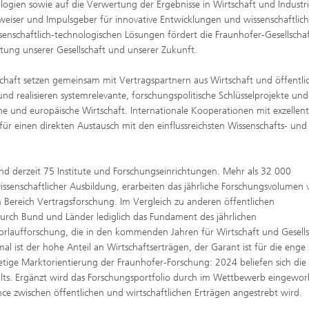
logien sowie auf die Verwertung der Ergebnisse in Wirtschaft und Industrie
egweiser und Impulsgeber für innovative Entwicklungen und wissenschaftlic
ssenschaftlich-technologischen Lösungen fördert die Fraunhofer-Gesellscha
tung unserer Gesellschaft und unserer Zukunft.
schaft setzen gemeinsam mit Vertragspartnern aus Wirtschaft und öffentli
nd realisieren systemrelevante, forschungspolitische Schlüsselprojekte und
he und europäische Wirtschaft. Internationale Kooperationen mit exzellen
r einen direkten Austausch mit den einflussreichsten Wissenschafts- und
nd derzeit 75 Institute und Forschungseinrichtungen. Mehr als 32 000
ssenschaftlicher Ausbildung, erarbeiten das jährliche Forschungsvolumen 
en Bereich Vertragsforschung. Im Vergleich zu anderen öffentlichen
urch Bund und Länder lediglich das Fundament des jährlichen
 Vorlaufforschung, die in den kommenden Jahren für Wirtschaft und Gesells
l ist der hohe Anteil an Wirtschaftserträgen, der Garant ist für die enge
etige Marktorientierung der Fraunhofer-Forschung: 2024 beliefen sich die
alts. Ergänzt wird das Forschungsportfolio durch im Wettbewerb eingewo
ce zwischen öffentlichen und wirtschaftlichen Erträgen angestrebt wird.