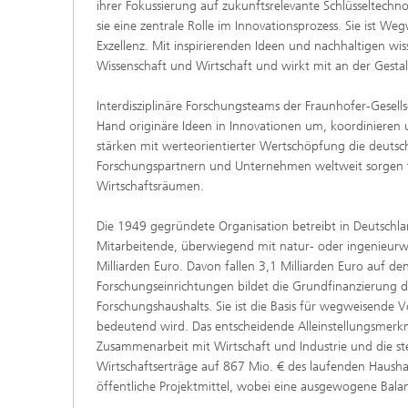
ihrer Fokussierung auf zukunftsrelevante Schlüsseltechno
sie eine zentrale Rolle im Innovationsprozess. Sie ist W
Exzellenz. Mit inspirierenden Ideen und nachhaltigen wi
Wissenschaft und Wirtschaft und wirkt mit an der Gestal
Interdisziplinäre Forschungsteams der Fraunhofer-Gesell
Hand originäre Ideen in Innovationen um, koordinieren u
stärken mit werteorientierter Wertschöpfung die deutsc
Forschungspartnern und Unternehmen weltweit sorgen fü
Wirtschaftsräumen.
Die 1949 gegründete Organisation betreibt in Deutschla
Mitarbeitende, überwiegend mit natur- oder ingenieurwi
Milliarden Euro. Davon fallen 3,1 Milliarden Euro auf d
Forschungseinrichtungen bildet die Grundfinanzierung d
Forschungshaushalts. Sie ist die Basis für wegweisende
bedeutend wird. Das entscheidende Alleinstellungsmerkma
Zusammenarbeit mit Wirtschaft und Industrie und die st
Wirtschaftserträge auf 867 Mio. € des laufenden Haush
öffentliche Projektmittel, wobei eine ausgewogene Balan