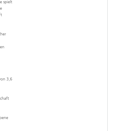
 spielt
he
ft
cher
ten
von 3,6
chaft
rbene