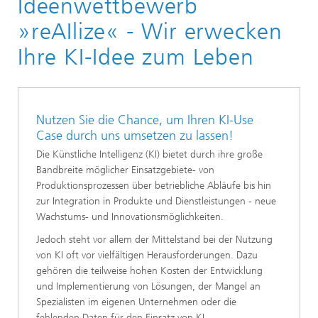
Ideenwettbewerb
Künstliche Intelligenz
»reAIlize« - Wir erwecken
Anwendungs- und Testzentrum KI
Ihre KI-Idee zum Leben
Nutzen Sie die Chance, um Ihren KI-Use
Case durch uns umsetzen zu lassen!
Die Künstliche Intelligenz (KI) bietet durch ihre große
Bandbreite möglicher Einsatzgebiete- von
Produktionsprozessen über betriebliche Abläufe bis hin
zur Integration in Produkte und Dienstleistungen - neue
Wachstums- und Innovationsmöglichkeiten.
Jedoch steht vor allem der Mittelstand bei der Nutzung
von KI oft vor vielfältigen Herausforderungen. Dazu
gehören die teilweise hohen Kosten der Entwicklung
und Implementierung von Lösungen, der Mangel an
Spezialisten im eigenen Unternehmen oder die
fehlenden Daten für den Einsatz von KI.