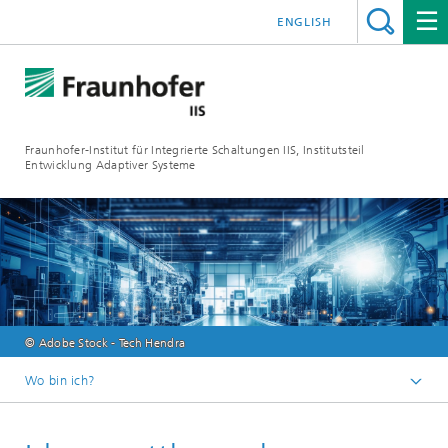
ENGLISH
Fraunhofer-Institut für Integrierte Schaltungen IIS, Institutsteil
Entwicklung Adaptiver Systeme
© Adobe Stock - Tech Hendra
Wo bin ich?
Der Institutsteil EAS
Innovationsthemen