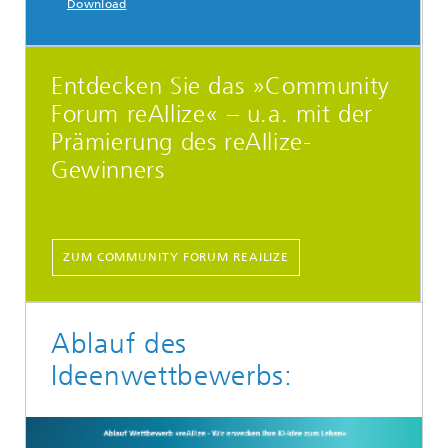
Download
Entdecken Sie das »Community
Forum reAIlize« – u.a. mit der
Prämierung des reAIlize-
Gewinners
ZUM COMMUNITY FORUM REAILIZE
Ablauf des
Ideenwettbewerbs: