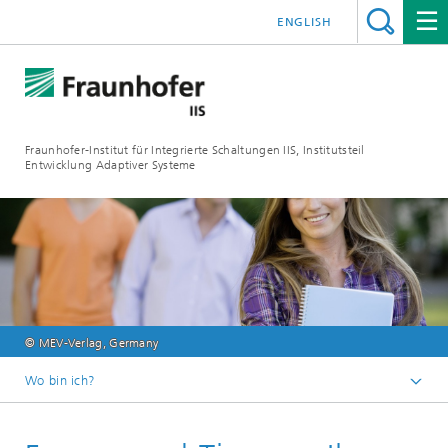
ENGLISH
Fraunhofer-Institut für Integrierte Schaltungen IIS, Institutsteil
Entwicklung Adaptiver Systeme
© MEV-Verlag, Germany
Wo bin ich?
Der Institutsteil EAS
Jobs